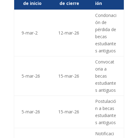
de inicio
de cierre
ión
Condonaci
ón de
pérdida de
9-mar-2
12-mar-26
becas
estudiante
s antiguos
Convocat
oria a
5-mar-26
15-mar-26
becas
estudiante
s antiguos
Postulació
n a becas
5-mar-26
15-mar-26
estudiante
s antiguos
Notificaci