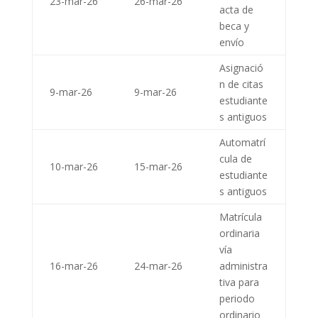
23-mar-26
26-mar-26
acta de
beca y
envío
Asignació
n de citas
9-mar-26
9-mar-26
estudiante
s antiguos
Automatrí
cula de
10-mar-26
15-mar-26
estudiante
s antiguos
Matrícula
ordinaria
vía
16-mar-26
24-mar-26
administra
tiva para
periodo
ordinario